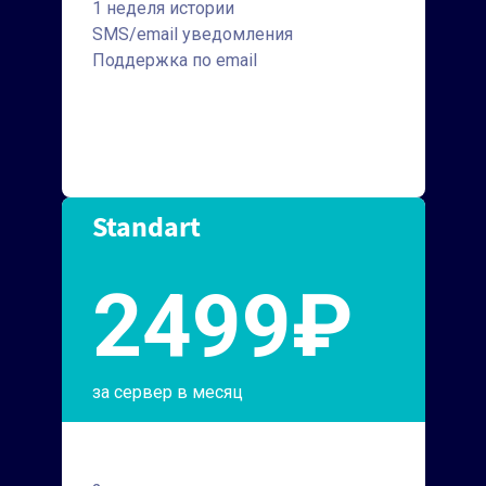
1 неделя истории
SMS/email уведомления
Поддержка по email
Standart
2499₽
за сервер в месяц