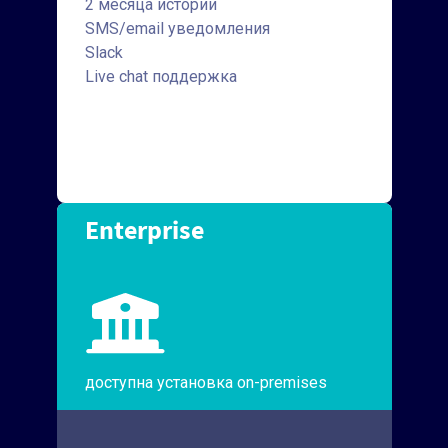
2 месяца истории
SMS/email уведомления
Slack
Live chat поддержка
Enterprise
доступна установка on-premises